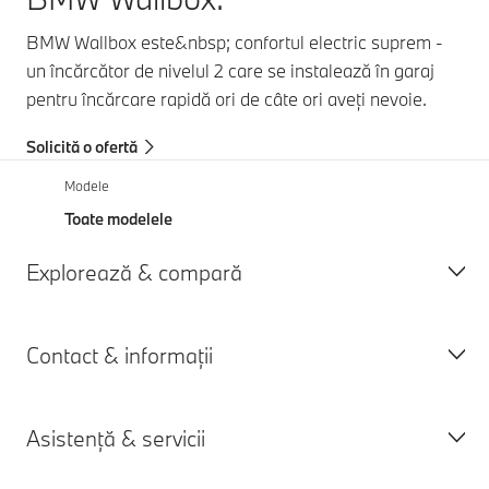
BMW Wallbox este&nbsp; confortul electric suprem -
un încărcător de nivelul 2 care se instalează în garaj
pentru încărcare rapidă ori de câte ori aveți nevoie.
Solicită o ofertă
Modele
Toate modelele
Explorează & compară
Contact & informații
Toate modelele
Modele 100% electrice
Asistență & servicii
Hibride plug-in
Solicită o ofertă
Modele BMW M
Programează un test drive